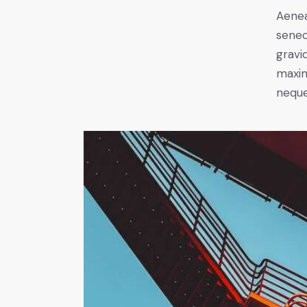
Aenea
senec
gravid
maxim
neque