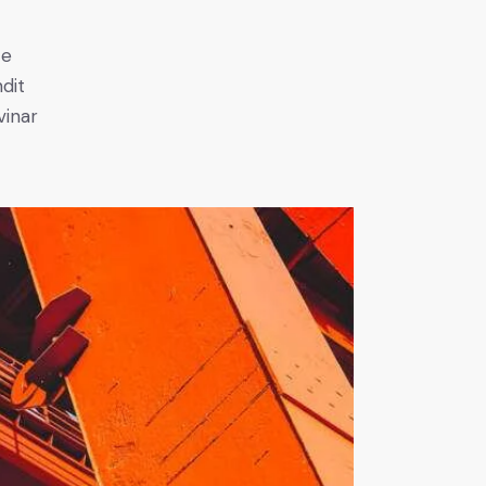
e
ce
ndit
vinar