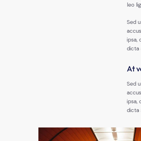
leo li
Sed u
accus
ipsa,
dicta
At v
Sed u
accus
ipsa,
dicta 