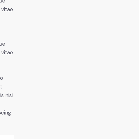
ue
 vitae
ue
 vitae
do
t
s nisi
scing