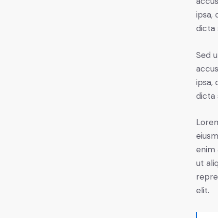
accus
ipsa,
dicta
Sed u
accus
ipsa,
dicta
Lorem
eiusm
enim 
ut al
repre
elit.