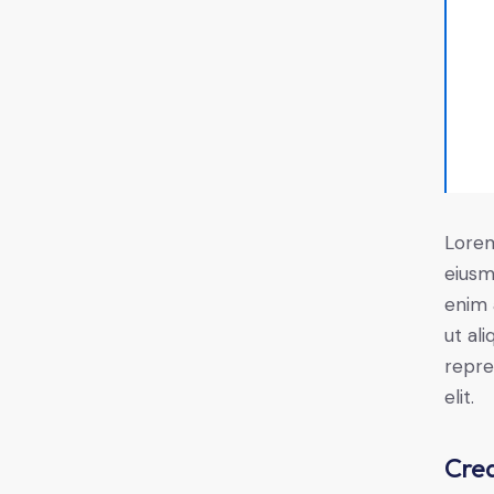
Lorem
eiusm
enim 
ut al
repre
elit.
Crea