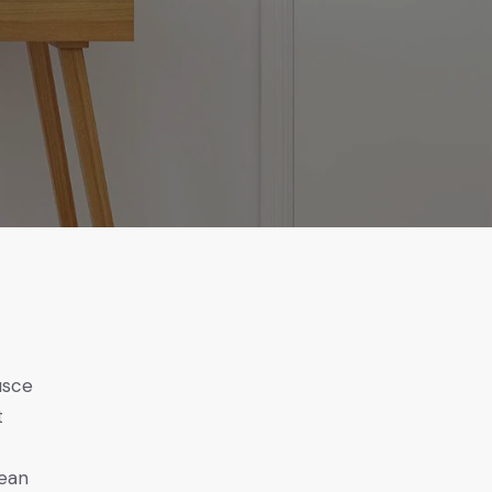
usce
t
nean