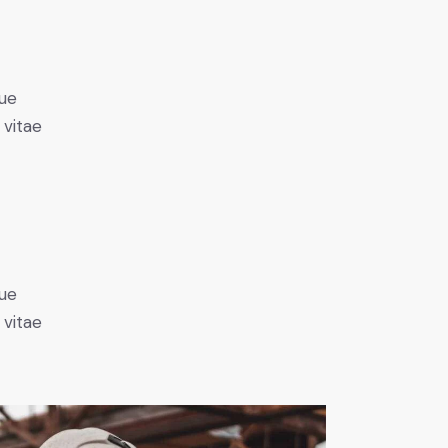
ue
 vitae
ue
 vitae