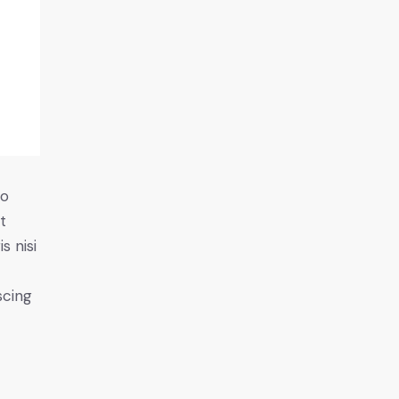
do
t
s nisi
scing