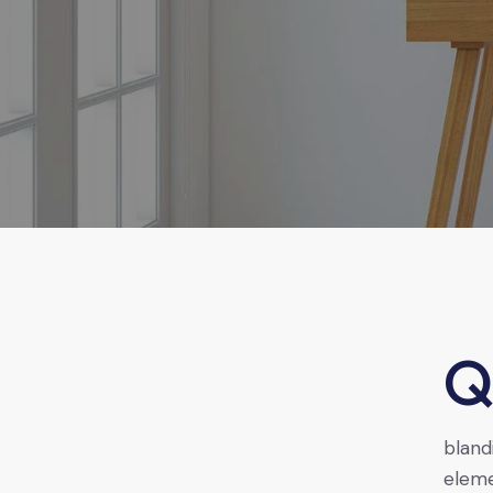
Qroin faucibus nec mauris a sodales, sed elementum 
bland
eleme