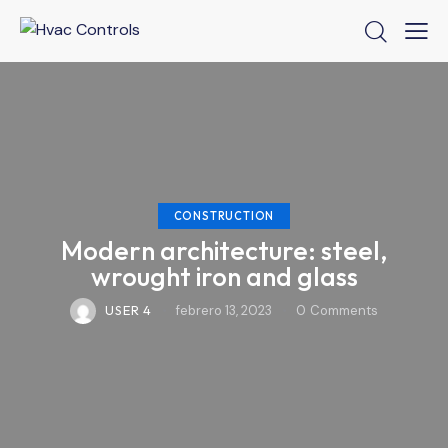
CONSTRUCTION
Modern architecture: steel,
wrought iron and glass
USER 4
febrero 13, 2023
0
Comments