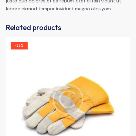
justo duo dolores et ea rebum. Stet clitain vidunt ut
labore eirmod tempor invidunt magna aliquyam.
Related products
-32%