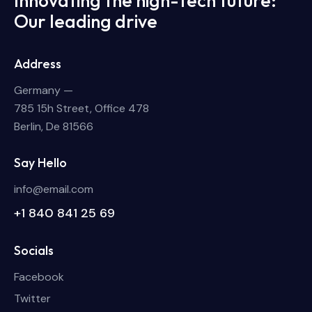
Innovating the high-tech future:
Our leading drive
Address
Germany —
785 15h Street, Office 478
Berlin, De 81566
Say Hello
info@email.com
+1 840 841 25 69
Socials
Facebook
Twitter