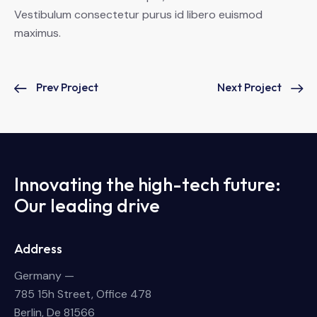
Vestibulum consectetur purus id libero euismod
maximus.
Prev Project
Next Project
Innovating the high-tech future:
Our leading drive
Address
Germany —
785 15h Street, Office 478
Berlin, De 81566