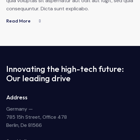
quia voluptas sit aspernatur aut odit aut fugit, sed quia
consequuntur. Dicta sunt explicabo.
Read More
Innovating the high-tech future:
Our leading drive
Address
Germany —
785 15h Street, Office 478
Berlin, De 81566